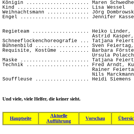
Königin ..................... Maren Schwedhe
Kind ........................ Lisa Wessel
Weihnachtsmann .............. Jörg Dombrowsk
Engel ....................... Jennifer Kasse
Regieteam ................... Heiko Linder, 
                              Astrid Kasper,
Schneeflockenchoreografie ... Tatjana Feiert
Bühnenbild .................. Sven Feiertag,
Requisite, Kostüme .......... Barbara Förste
                              Ursula Polacch
Maske ....................... Tatjana Feiert
Technik ..................... Fred Arndt, Ku
                              Rainer Feierta
                              Nils Marckmann
Souffleuse .................. Heidi Siemens
Und viele, viele Helfer, die keiner sieht.
Aktuelle
Hauptseite
Vorschau
Übersic
Aufführung