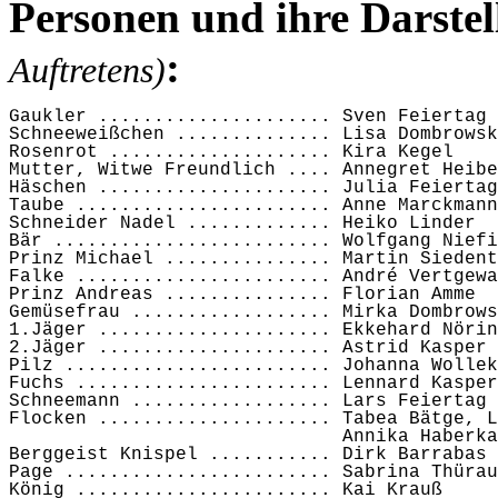
Personen und ihre Darstel
:
Auftretens)
Gaukler ..................... Sven Feiertag
Schneeweißchen .............. Lisa Dombrowsk
Rosenrot .................... Kira Kegel
Mutter, Witwe Freundlich .... Annegret Heibe
Häschen ..................... Julia Feiertag
Taube ....................... Anne Marckmann
Schneider Nadel ............. Heiko Linder
Bär ......................... Wolfgang Niefi
Prinz Michael ............... Martin Siedent
Falke ....................... André Vertgewa
Prinz Andreas ............... Florian Amme
Gemüsefrau .................. Mirka Dombrows
1.Jäger ..................... Ekkehard Nörin
2.Jäger ..................... Astrid Kasper
Pilz ........................ Johanna Wollek
Fuchs ....................... Lennard Kasper
Schneemann .................. Lars Feiertag
Flocken ..................... Tabea Bätge, L
                              Annika Haberka
Berggeist Knispel ........... Dirk Barrabas
Page ........................ Sabrina Thürau
König ....................... Kai Krauß