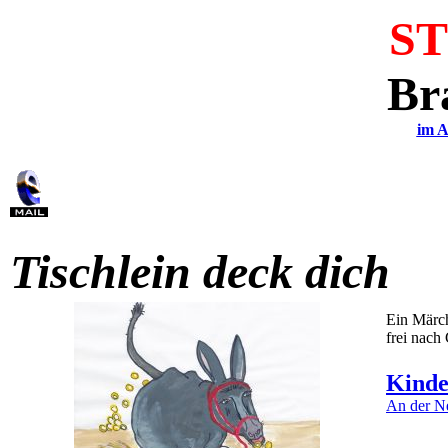
S
Br
im A
Tischlein deck dich
Ein Mär
frei nach
Kind
An der N