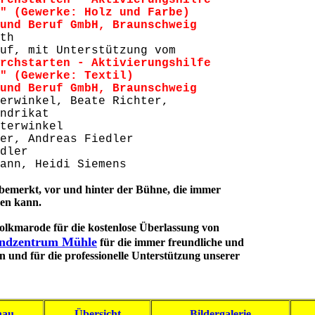
rchstarten - Aktivierungshilfe
Holz und Farbe)
bH, Braunschweig
th
auf, mit Unterstützung vom
rchstarten - Aktivierungshilfe
e: Textil)
bH, Braunschweig
erwinkel, Beate Richter,
kat
terwinkel
er, Andreas Fiedler
dler
ann, Heidi Siemens
er bemerkt, vor und hinter der Bühne,
die immer

den kann
.
lkmarode für die kostenlose Überlassung von
endzentrum Mühle
für die immer freundliche und
 und für die professionelle Unterstützung unserer
hau
Übersicht
Bildergalerie