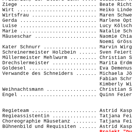
Ziege .......................... Beate Richt
Wirt ........................... Heiko Linde
Wirtsfrau ...................... Maren Schwe
Gerda .......................... Marlene Opt
Luise .......................... Lucy Kölsch
Marie .......................... Natalie Sch
Mäuseschar ..................... Naomie Chi
Noemi Grössing, Emily B
Kater Schnurr .................. Marvin Wirg
Schreinermeister Holzbein ...... Sven Feiert
Müllermeister Mehlwurm ......... Christian S
Drechslermeister ............... Marita Erdm
Goldesel ....................... Eva Demenus
Verwandte des Schneiders ....... Michaela Jö
Fabian Schrödter, Kers
Kimberly Wirg
Weihnachtsmann ................. Christian S
Engel .......................... Quinn Feier
Regieteam ...................... Astrid Kasp
Regieassistentin ............... Tatjana Fei
Choreographie Mäusetanz ........ Tatjana Fei
Bühnenbild und Requisiten ...... Astrid Kasp