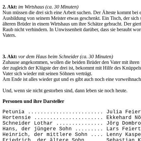
2. Akt:
im Wirtshaus (ca. 30 Minuten)
Nun müssen die drei sich eine Arbeit suchen. Der Älteste kommt bei e
Ausbildung von seinem Meister etwas geschenkt. Ein Tisch, der sich 
älteren Brüder in einem Wirtshaus um ihre Schätze gebracht. Der gie
Raub nicht verhindern. In Unwissenheit darüber, dass sie beraubt w
Vaters.
3. Akt:
vor dem Haus beim Schneider (ca. 30 Minuten)
Zuhause angekommen, wollen die beiden Brüder den Vater mit ihren 
der zugleich der Klügste der drei ist, bekommt mit Hilfe des Knüppel
Vater sich wieder mit seinen Söhnen verträgt.
Am Ende ist alles wieder gut und es gibt auch noch eine vorweihnach
Und, wenn sie nicht gestorben sind, dann leben sie noch heute.
Personen und ihre Darsteller
Petunia ........................ Julia Feier
Hortensie ...................... Ekkehard Nö
Schneider Lothar ............... Jörg Dombro
Hans, der jüngere Sohn ......... Lars Feiert
Heinrich, der mittlere Sohn .... Lenny Kaspe
Friedrich, der ältere Sohn ..... Sebastian K