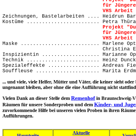
Projekt "Du
für Jüngere" (Gewerke: 
VHS Arbeit und Beruf Gm
Zeichnungen, Bastelarbeiten .... Heidrun Bar
Kostüme ........................ Petra Thür
Projekt "Du
für Jüngere" (Gewerk
VHS Arbeit und Beruf Gm
Maske .......................... Marlene Opt
Christina Endri
Inspizientin ................... Marianne Op
Technik ........................ Heinz Dunck
Spezialeffekte ................. Andreas Fie
Souffleuse ..................... Marita Erdm
... und viele, viele Helfer, Mütter und Väter, die keiner sieht od
ungenannt bleiben, aber ohne die eine Aufführung nicht stattfin
Remenhof
Vielen Dank an dieser Stelle dem
in Braunschweig-Vo
Kinder- und Jug
Räumen für unsere Sonderproben und dem
zuvorkommende Hilfe bei unseren vielen Proben in ihren Räumen
Aufführungen.
Aktuelle
Hauptseite
Vorsc