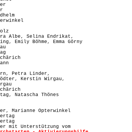
er
r
dhelm
erwinkel
olz
ara Albe, Selina Endrikat,
öhme, Emma Görny
au
ag
chärich
ann
rn, Petra Linder,
tin Wirgau,
au
chärich
tag, Natascha Thönes
er, Marianne Opterwinkel
ertag
ertag
er mit Unterstützung vom