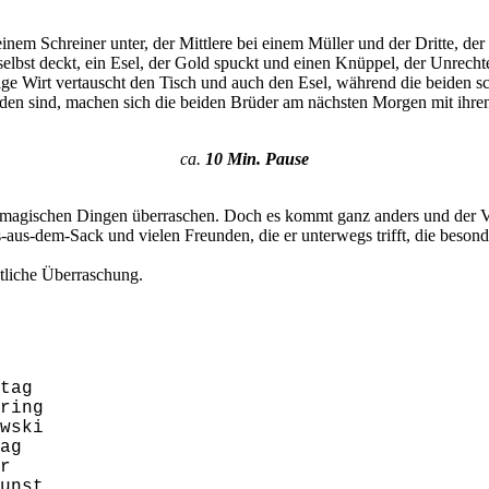
inem Schreiner unter, der Mittlere bei einem Müller und der Dritte, de
selbst deckt, ein Esel, der Gold spuckt und einen Knüppel, der Unrec
rige Wirt vertauscht den Tisch und auch den Esel, während die beiden 
orden sind, machen sich die beiden Brüder am nächsten Morgen mit ih
ca.
10 Min. Pause
magischen Dingen überraschen. Doch es kommt ganz anders und der Vate
s-aus-dem-Sack und vielen Freunden, die er unterwegs trifft, die besond
tliche Überraschung.
tag
ring
wski
ag
r
unst